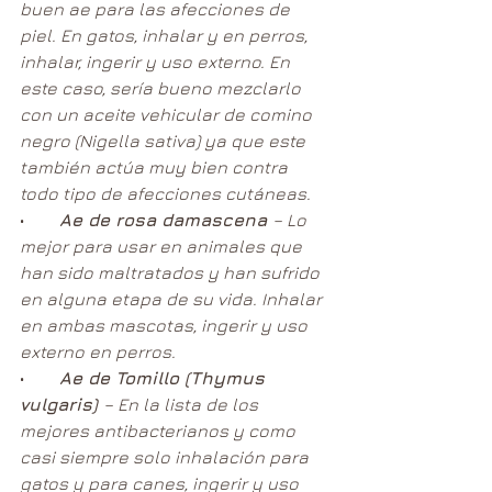
buen ae para las afecciones de 
piel. En gatos, inhalar y en perros, 
inhalar, ingerir y uso externo. En 
este caso, sería bueno mezclarlo 
con un aceite vehicular de comino 
negro (Nigella sativa) ya que este 
también actúa muy bien contra 
todo tipo de afecciones cutáneas.
•        
Ae de rosa damascena 
– Lo 
mejor para usar en animales que 
han sido maltratados y han sufrido 
en alguna etapa de su vida. Inhalar 
en ambas mascotas, ingerir y uso 
externo en perros.
•        
Ae de Tomillo (Thymus 
vulgaris) 
– En la lista de los 
mejores antibacterianos y como 
casi siempre solo inhalación para 
gatos y para canes, ingerir y uso 