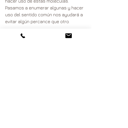
hacer uso de estas moléculas. 
Pasamos a enumerar algunas y hacer 
uso del sentido común nos ayudará a 
evitar algún percance que otro.
- Hacer solamente uso de aceites 
esenciales puros 100% y huir de los 
sintéticos.
- No hacer uso en mascotas de 
menos de 8 o 10 meses.
- No aplicar en ojos, morro o boca del 
animal.
- Diluir siempre con un aceite vegetal 
portador en porcentajes nunca 
superiores al 1% en gatos y del 5% de 
perros pequeños y medianos, y un 
10% en grandes.
- No hacer tratamientos continuos y 
que se extiendan más de un par de 