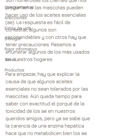
Complementos
preguntan si las mascotas pueden 
hacer uso de los aceites esenciales 
Afecciones
(ae). La respuesta es fácil de 
Estilo de vida
contestar, algunos son 
recomendables y con otros hay que 
Biología
tener precauciones. Pasamos a 
Rigor informativo
enumerar algunos de los más usados 
en nuestros hogares.
Salud
Productos
Para empezar, hay que explicar la 
causa de que algunos aceites 
esenciales no sean tolerados por las 
mascotas. Aún queda tiempo para 
saber con exactitud el porqué de la 
toxicidad de los ae en nuestros 
queridos amigos, pero ya se sabe que 
la carencia de una enzima hepática 
hace que no metabolicen bien los ae. 