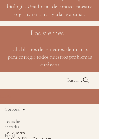
biología. Una forma de conocer nuestro
organismo para ayudarle a sanar.
Los viernes...
...hablamos de remedios, de rutinas
para corregir todos nuestros problemas
cutáneos
Buscar...
BLOG
Corporal
Todas las
entradas
Félix Corral
Facial
Jan 18, 2023
2 min read