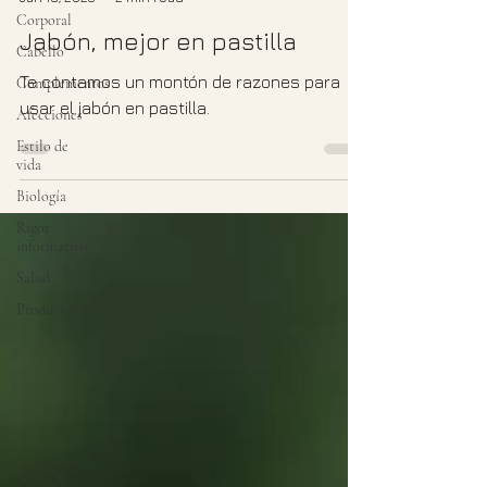
Corporal
Jabón, mejor en pastilla
Cabello
Te contamos un montón de razones para
Complementos
usar el jabón en pastilla.
Afecciones
Estilo de
vida
Biología
Rigor
informativo
Salud
Productos