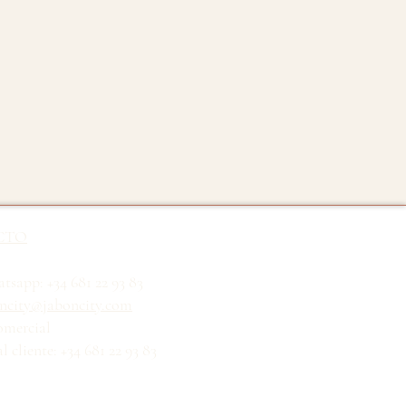
CTO
tsapp: +34 681 22 93 83
ncity@jaboncity.com
omercial
l cliente: +34 681 22 93 83