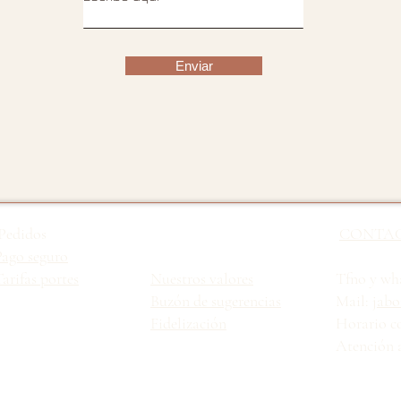
Enviar
Pedidos
CONTA
Pago seguro
arifas portes
Nuestros valores
Tfno y wha
Buzón de sugerencias
Mail:
jabo
Fidelización
Horario c
Atención a