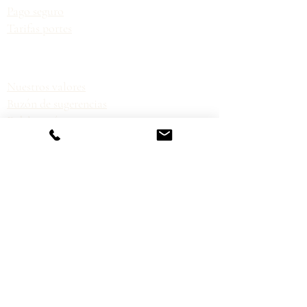
Pago seguro
Tarifas portes
Nuestros valores
Buzón de sugerencias
Fidelización
Empresa
Aviso de privacidad
Términos y condiciones
Política de cookies
Política de enlaces
Champús artesanales
Cosmética infantil
CONTACTO