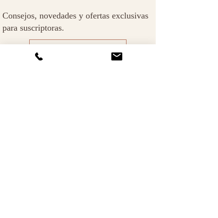
Consejos, novedades y ofertas exclusivas
para suscriptoras
.
QUIERO UNIRME
Pedidos
Pago seguro
Tarifas portes
Nuestros valores
Buzón de sugerencias
Fidelización