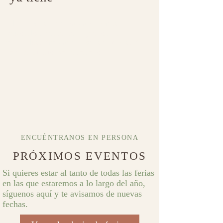
Elaborados a mano con aceites
vegetales, macerados y esencias
naturales. Sin compuestos tóxicos
.
Solo
lo que tu cuerpo reconoce.
ENCUÉNTRANOS EN PERSONA
PRÓXIMOS EVENTOS
Si quieres estar al tanto de todas las ferias
en las que estaremos a lo largo del año,
síguenos aquí y te avisamos de nuevas
fechas.