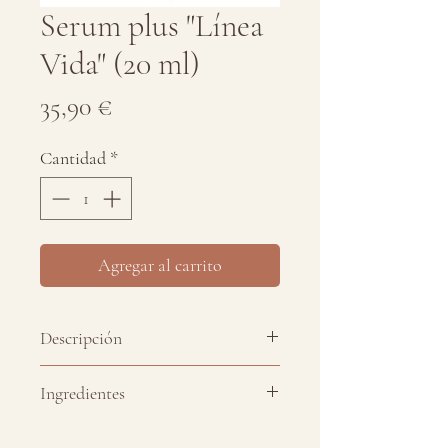
Serum plus "Línea
Vida" (20 ml)
Precio
35,90 €
Cantidad
*
Agregar al carrito
Descripción
El serum facial que combina
Ingredientes
retinol, niacinamida, vitamina C,
algas marinas y ácido hialurónico
- Retinol, Niacinamida, Vitamina