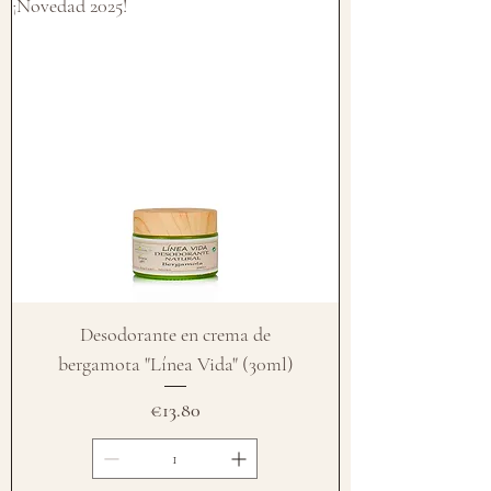
¡Novedad 2025!
Desodorante en crema de
bergamota "Línea Vida" (30ml)
Price
€13.80