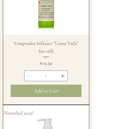
Limpiador bifásico "Línea Vida"
(60 ml)
Price
€15.50
Add to Cart
¡Novedad 2025!