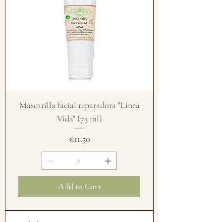
Mascarilla facial reparadora "Línea
Vida" (75 ml)
Price
€11.50
Add to Cart