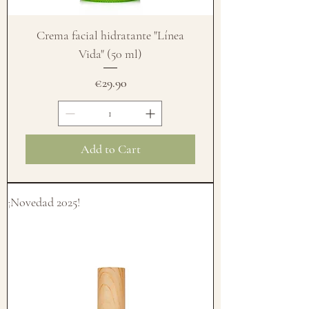
Crema facial hidratante "Línea
Vida" (50 ml)
Price
€29.90
Add to Cart
¡Novedad 2025!