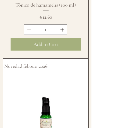
Tónico de hamamelis (100 ml)
Price
€12.60
Add to Cart
¡Novedad febrero 2026!