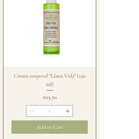
Crema corporal "Línea Vida" (120
ml)
Price
€15.70
Add to Cart