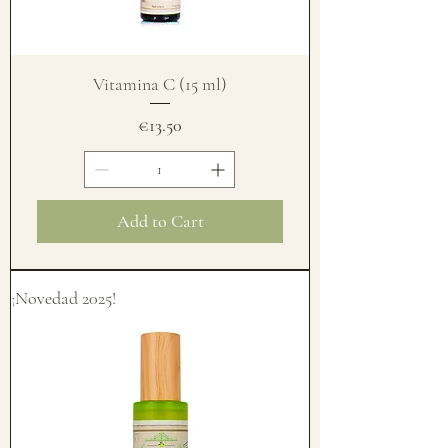
Vitamina C (15 ml)
Price
€13.50
Add to Cart
¡Novedad 2025!