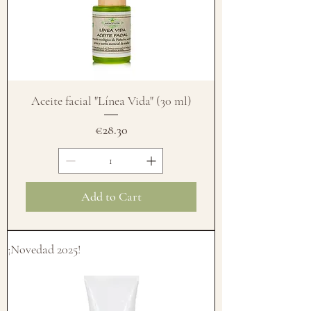
Aceite facial "Línea Vida" (30 ml)
Price
€28.30
Add to Cart
¡Novedad 2025!