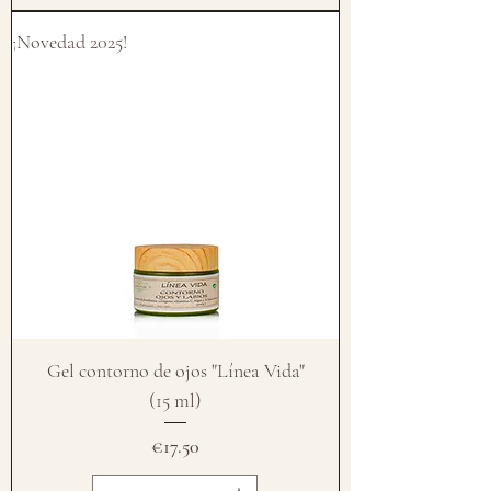
¡Novedad 2025!
Gel contorno de ojos "Línea Vida"
(15 ml)
Price
€17.50