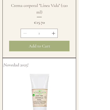
Crema corporal "Línea Vida" (120
ml)
Price
€15.70
Add to Cart
¡Novedad 2025!