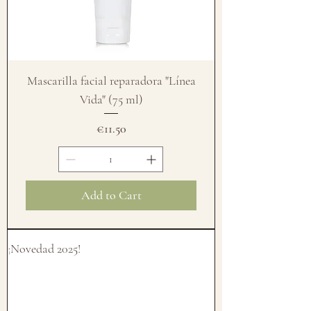
Mascarilla facial reparadora "Línea
Vida" (75 ml)
Price
€11.50
Add to Cart
¡Novedad 2025!