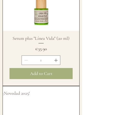
Serum plus "Línea Vida" (20 ml)
Price
€35.90
Add to Cart
¡Novedad 2025!