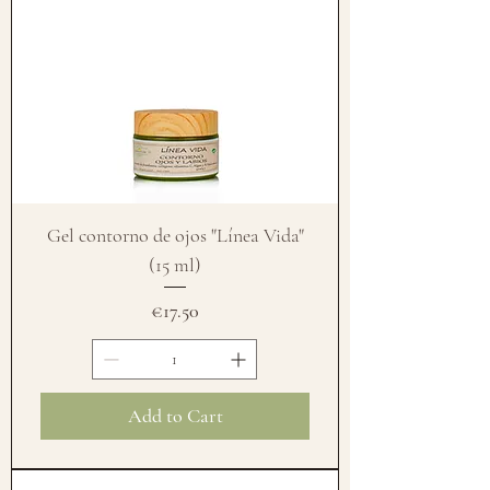
Gel contorno de ojos "Línea Vida"
(15 ml)
Price
€17.50
Add to Cart