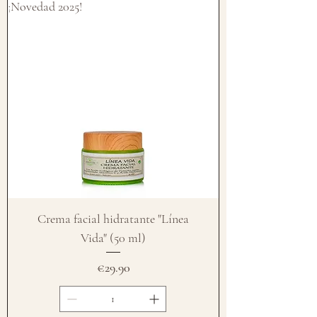
¡Novedad 2025!
Crema facial hidratante "Línea
Vida" (50 ml)
Price
€29.90