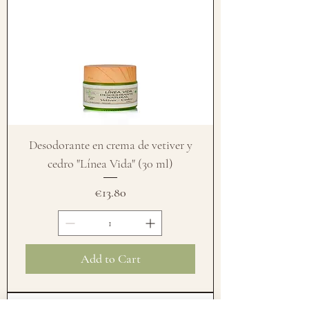
Desodorante en crema de vetiver y
cedro "Línea Vida" (30 ml)
Price
€13.80
Add to Cart