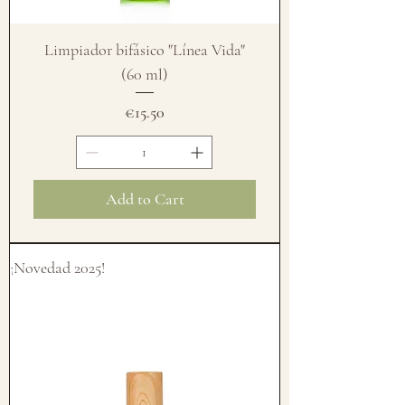
Limpiador bifásico "Línea Vida"
(60 ml)
Price
€15.50
Add to Cart
¡Novedad 2025!