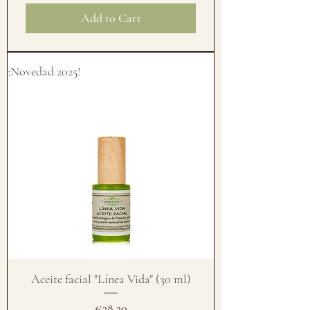
Add to Cart
¡Novedad 2025!
Aceite facial "Línea Vida" (30 ml)
Price
€28.30