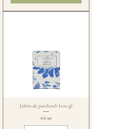
Jabón de patchouli (100 g)
Price
€6.90