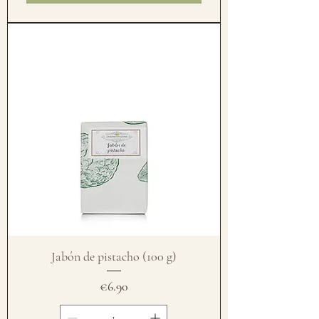
Jabón de pistacho (100 g)
Price
€6.90