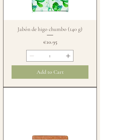
Jabón de higo chumbo (140 g)
Price
€10.95
Add to Cart