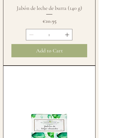
Jabón de leche de burra (140 g)
Price
€10.95
Add to Cart