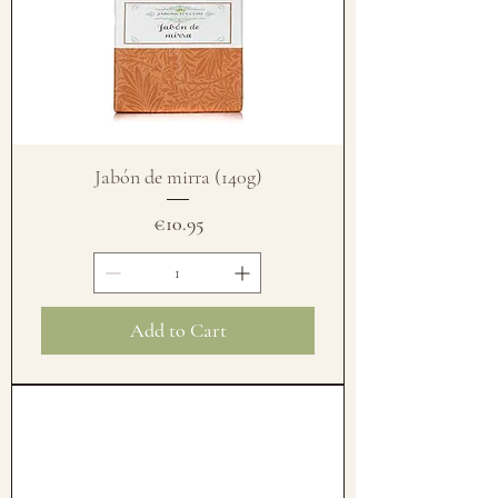
Jabón de mirra (140g)
Price
€10.95
Add to Cart