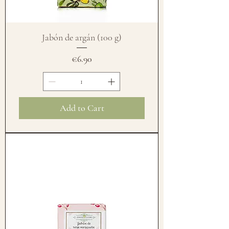
Jabón de argán (100 g)
Price
€6.90
Add to Cart