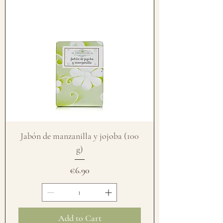
Jabón de manzanilla y jojoba (100
g)
Price
€6.90
Add to Cart