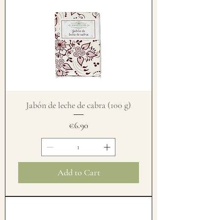
Jabón de leche de cabra (100 g)
Price
€6.90
Add to Cart