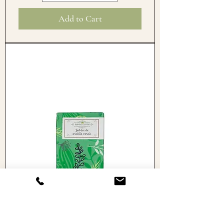
Add to Cart
Jabón de arcilla verde (100 g)