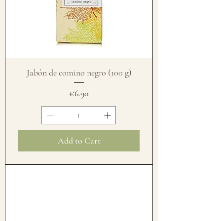
Jabón de comino negro (100 g)
Price
€6.90
Add to Cart