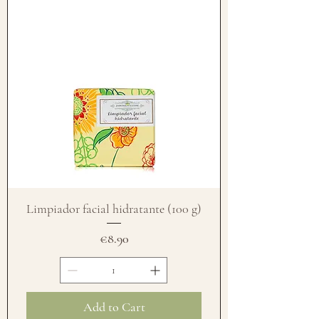
Limpiador facial hidratante (100 g)
Price
€8.90
Add to Cart