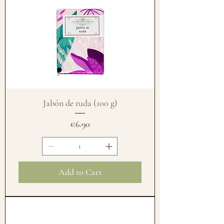
Jabón de ruda (100 g)
Price
€6.90
Add to Cart