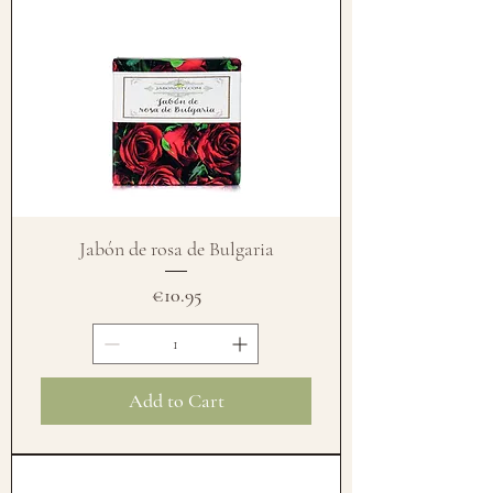
Jabón de rosa de Bulgaria
Price
€10.95
Add to Cart