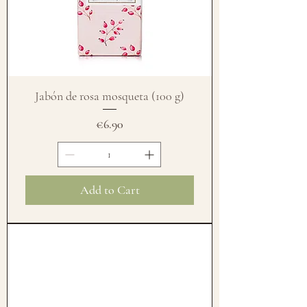
Jabón de rosa mosqueta (100 g)
Price
€6.90
Add to Cart