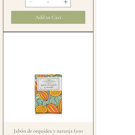
Add to Cart
Jabón de orquídea y naranja (100