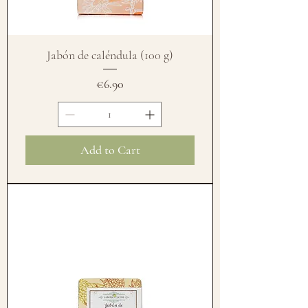
Jabón de caléndula (100 g)
Price
€6.90
Add to Cart