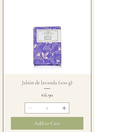
Jabón de lavanda (100 g)
Price
€6.90
Add to Cart