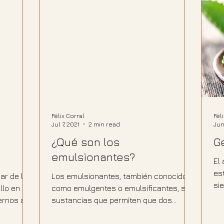
Félix Corral
Fél
Jul 7, 2021
2 min read
Jun
¿Qué son los
G
emulsionantes?
El
es
ar de la
Los emulsionantes, también conocidos
si
llo en
como emulgentes o emulsificantes, son
po
ernos a
sustancias que permiten que dos
líquidos que normalmente se...