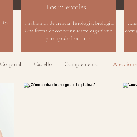
Los miércoles...
ity.
...hablamos de ciencia, fisiología, biología.
...h
Una forma de conocer nuestro organismo
corre
para ayudarle a sanar.
Corporal
Cabello
Complementos
Afeccione
ivo
Salud
Productos