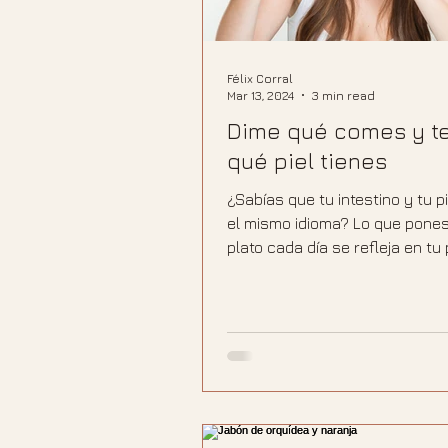
Félix Corral
Mar 13, 2024
3 min read
Dime qué comes y te
qué piel tienes
¿Sabías que tu intestino y tu p
el mismo idioma? Lo que pones
plato cada día se refleja en tu 
de lo que imaginas. En este po
hablamos sin rodeos de trans
ultraprocesados, agua y todo 
nadie te cuenta sobre la conex
tu alimentación y el estado de t
Porque cuidarse empieza muc
de aplicar cualquier crema.