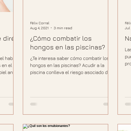
Félix Corral
Fél
Aug 4, 2021
3 min read
Jul
 diré
¿Cómo combatir los
N
hongos en las piscinas?
La
pu
iel hablan
¿Te interesa saber cómo combatir los
pr
 en el
hongos en las piscinas? Acudir a la
me
piel antes
piscina conlleva el riesgo asociado de
st
contagiarse de hongos. El...
génicos,
lo que
ión entre
u piel.
ho antes