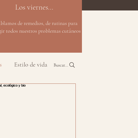
Los viernes...
ablamos de remedios, de rutinas para
gir todos nuestros problemas cutáneos
s
Estilo de vida
Buscar...