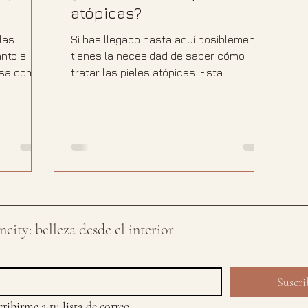
atópicas?
 las
Si has llegado hasta aquí posiblemente
nto si
tienes la necesidad de saber cómo
asa como
tratar las pieles atópicas. Esta
enfermedad de la piel destaca...
city: belleza desde el interior
Suscri
ribirme a tu lista de correo.