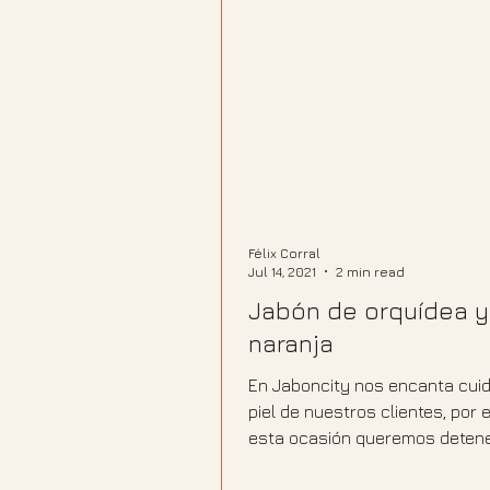
Félix Corral
Jul 14, 2021
2 min read
Jabón de orquídea y
naranja
En Jaboncity nos encanta cuid
piel de nuestros clientes, por e
esta ocasión queremos deten
hablar del jabón de...