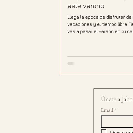
este verano
Llega la época de disfrutar de
vacaciones y el tiempo libre. Ta
vas a pasar el verano en tu c
si vas a viajar fuera,...
Únete a Jabon
Email
*
Quiero susc