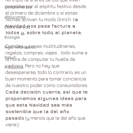
poseídos por el espíritu festivo desde 
Complementos
el primero de diciembre o si estas 
Afecciones
fechas activan tu modo Grinch: 
la 
Navidad nos pasa factura a 
Estilo de vida
todos y, sobre todo, al planeta.
Biología
Comidas y cenas multitudinarias, 
Rigor informativo
regalos, compras, viajes… todo suma a 
Salud
la hora de computar tu huella de 
carbono. Pero no hay que 
Productos
desesperarse, todo lo contrario, es un 
buen momento para tomar conciencia 
de nuestro poder como consumidores. 
Cada decisión cuenta, así que te 
proponemos algunas ideas para 
que esta Navidad sea más 
sostenible que la del año 
pasado
 (y menos que la del año que 
viene.)