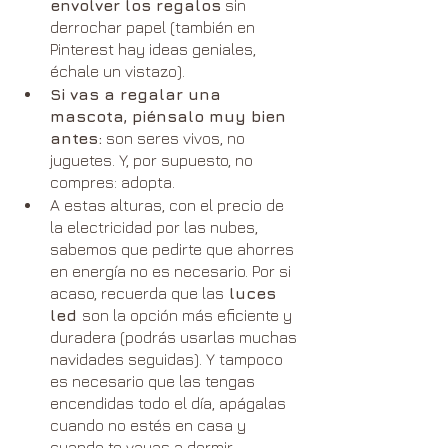
envolver los regalos
 sin 
derrochar papel (también en 
Pinterest hay ideas geniales, 
échale un vistazo).
Si vas a regalar una 
mascota, piénsalo muy bien 
antes:
 son seres vivos, no 
juguetes. Y, por supuesto, no 
compres: adopta.
A estas alturas, con el precio de 
la electricidad por las nubes, 
sabemos que pedirte que ahorres 
en energía no es necesario. Por si 
acaso, recuerda que las
 luces 
led 
son la opción más eficiente y 
duradera (podrás usarlas muchas 
navidades seguidas). Y tampoco 
es necesario que las tengas 
encendidas todo el día, apágalas 
cuando no estés en casa y 
cuando te vayas a dormir.