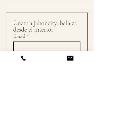
Únete a Jaboncity: belleza 
desde el interior
Email
*
Suscribirse
Quiero suscribirme a tu 
lista de correo.
Pedidos
Pago seguro
Tarifas portes