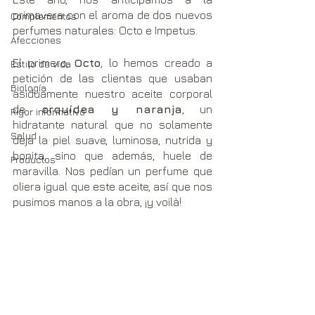
primavera con el aroma de dos nuevos 
Complementos
perfumes naturales: Octo e Impetus.
Afecciones
El primero, 
Octo
, lo hemos creado a 
Estilo de vida
petición de las clientas que usaban 
Biología
asiduamente nuestro aceite corporal 
de 
orquídea y naranja
, un 
Rigor informativo
hidratante natural que no solamente 
Salud
deja la piel suave, luminosa, nutrida y 
bonita, sino que además, huele de 
Productos
maravilla. Nos pedían un perfume que 
oliera igual que este aceite, así que nos 
pusimos manos a la obra, ¡y voilà!