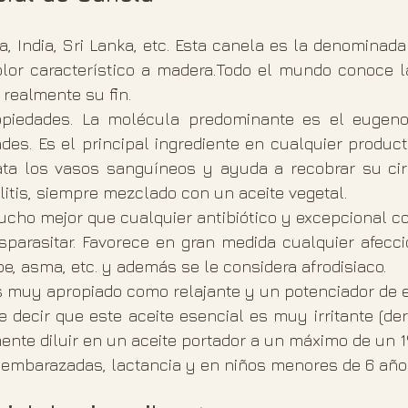
a, India, Sri Lanka, etc. Esta canela es la denomina
lor característico a madera.Todo el mundo conoce la
ealmente su fin.  
iedades. La molécula predominante es el eugenol,
es. Es el principal ingrediente en cualquier producto
ilata los vasos sanguíneos y ayuda a recobrar su circ
ulitis, siempre mezclado con un aceite vegetal.
cho mejor que cualquier antibiótico y excepcional con
parasitar. Favorece en gran medida cualquier afecció
e, asma, etc. y además se le considera afrodisiaco.  
es muy apropiado como relajante y un potenciador de 
decir que este aceite esencial es muy irritante (der
nte diluir en un aceite portador a un máximo de un 1
mbarazadas, lactancia y en niños menores de 6 años