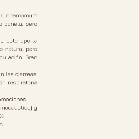
da Cinnamomum 
 canela, pero 
 esta aporta 
 natural para 
ulación. Gran 
 las diarreas. 
n respiratoria 
emociones.
mocáustico) y 
%.
.  