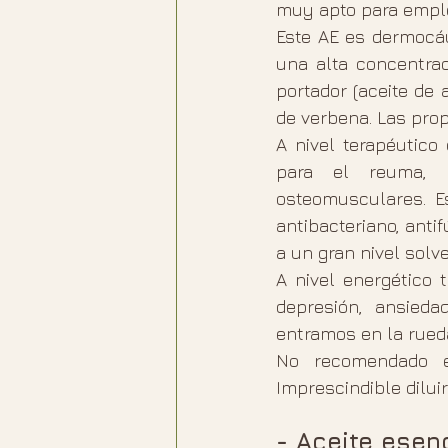
muy apto para emple
Este AE es dermocáus
una alta concentrac
portador (aceite de 
de verbena. Las pro
A nivel terapéutico
para el reuma, a
osteomusculares. E
antibacteriano, antif
a un gran nivel sol
A nivel energético 
depresión, ansieda
entramos en la rued
No recomendado e
Imprescindible diluir
- Aceite esen