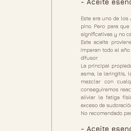
- Aceite esenc
Este era uno de los
pino. Pero para que
significativas y no c
Este aceite provie
imperan todo el año 
difusor.
La principal propieda
asma, la laringitis, 
mezclar con cualqu
conseguiremos react
aliviar la fatiga f
exceso de sudoració
No recomendado par
- Aceite esen