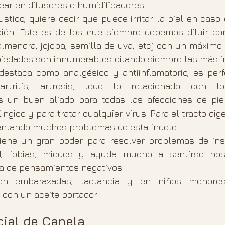
ar en difusores o humidificadores.
tico, quiere decir que puede irritar la piel en caso 
ión. Este es de los que siempre debemos diluir con
almendra, jojoba, semilla de uva, etc) con un máximo 
piedades son innumerables citando siempre las más i
 destaca como analgésico y antiinflamatorio, es perf
rtritis, artrosis, todo lo relacionado con lo
s un buen aliado para todas las afecciones de pie
úngico y para tratar cualquier virus. Para el tracto dig
ventando muchos problemas de esta índole.
tiene un gran poder para resolver problemas de inso
d, fobias, miedos y ayuda mucho a sentirse posi
a de pensamientos negativos.
n embarazadas, lactancia y en niños menores
 con un aceite portador.
cial de Canela