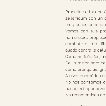
Procede de Indonesi
zeilanicum con un o
muy pocos conocen r
Vamos con sus prop
numerosas propiedad
combatir el frío, d
aliado contra la cel
Como antiséptico, mu
De lo mejor para des
como bronquitis, grip
A nivel energético 
No nos cansamos de 
necesita imperiosame
No recomendado en e