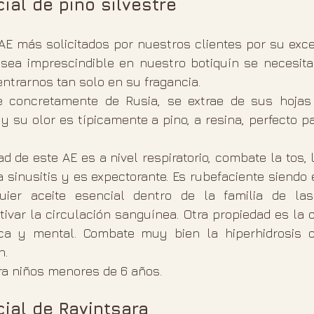
ial de pino silvestre
 AE más solicitados por nuestros clientes por su exce
 sea imprescindible en nuestro botiquín se necesita
entrarnos tan solo en su fragancia.
ne concretamente de Rusia, se extrae de sus hojas
y su olor es típicamente a pino, a resina, perfecto pa
d de este AE es a nivel respiratorio, combate la tos, la
la sinusitis y es expectorante. Es rubefaciente siendo 
ier aceite esencial dentro de la familia de las 
ivar la circulación sanguínea. Otra propiedad es la c
ísica y mental. Combate muy bien la hiperhidrosis c
n.
a niños menores de 6 años.
cial de Ravintsara