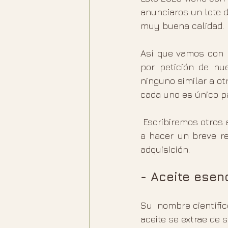
anunciaros un lote 
muy buena calidad.
Así que vamos con n
por petición de nu
ninguno similar a o
cada uno es único pa
 Escribiremos otros artículos específicamente de cada uno de ellos, pero aquí os vamos 
a hacer un breve r
adquisición.
- Aceite esen
Su  nombre científic
aceite se extrae de s