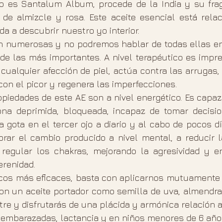
o es Santalum Album, procede de la India y su frag
 de almizcle y rosa. Este aceite esencial está relac
da a descubrir nuestro yo interior.
 numerosas y no podremos hablar de todas ellas en e
de las más importantes. A nivel terapéutico es impres
 cualquier afección de piel, actúa contra las arrugas, h
on el picor y regenera las imperfecciones.
piedades de este AE son a nivel energético. Es capaz
na deprimida, bloqueada, incapaz de tomar decision
 gota en el tercer ojo a diario y al cabo de pocos d
ar el cambio producido a nivel mental, a reducir la
regular los chakras, mejorando la agresividad y e
renidad.  
acos más eficaces, basta con aplicarnos mutuamente 
n un aceite portador como semilla de uva, almendra 
tre y disfrutarás de una plácida y armónica relación 
mbarazadas, lactancia y en niños menores de 6 años