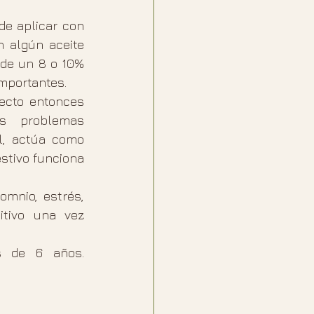
de aplicar con 
 algún aceite 
de un 8 o 10%  
mportantes.
ecto entonces 
s problemas 
l, actúa como 
estivo funciona 
mnio, estrés, 
tivo una vez 
 de 6 años. 