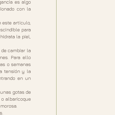
ancia es algo 
ionado con la 
ste artículo, 
cindible para 
idrata la piel, 
 de cambiar la 
es. Para ello 
ías o semanas 
 tensión y la 
ntrando en un 
unas gotas de 
o albaricoque 
amorosa.
.  