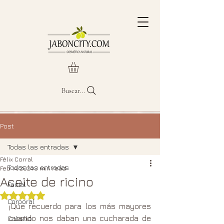
Buscar...
Post
Todas las entradas
Félix Corral
Todas las entradas
Feb 14, 2024
3 min read
Aceite de ricino
Facial
Rated NaN out of 5 stars.
Corporal
¡Que recuerdo para los más mayores 
cuando nos daban una cucharada de 
Cabello