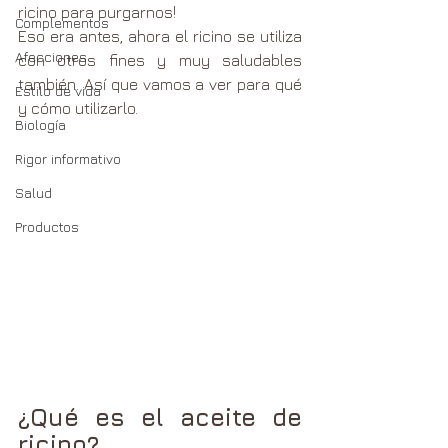
ricino para purgarnos!
Complementos
Eso era antes, ahora el ricino se utiliza 
Afecciones
con otros fines y muy saludables 
también. Así que vamos a ver para qué 
Estilo de vida
y cómo utilizarlo.
Biología
Rigor informativo
Salud
Productos
¿Qué es el aceite de 
ricino?