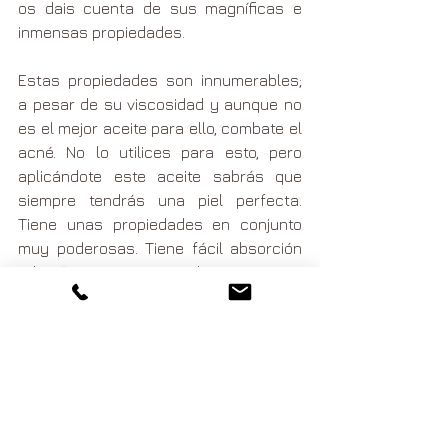
os dais cuenta de sus magníficas e 
inmensas propiedades.
Estas propiedades son innumerables; 
a pesar de su viscosidad y aunque no 
es el mejor aceite para ello, combate el 
acné. No lo utilices para esto, pero 
aplicándote este aceite sabrás que 
siempre tendrás una piel perfecta. 
Tiene unas propiedades en conjunto 
muy poderosas. Tiene fácil absorción 
además y un gran poder nutritivo e 
hidratante. Nos va a regenerar todas 
esas células que estaban en mal 
estado, nos va a ir reduciendo también 
la intensidad de las manchas en 
nuestra piel. Vamos a tener la piel 
menos inflamada y más tersa con 
sensación de menos arrugas. ¿Qué 