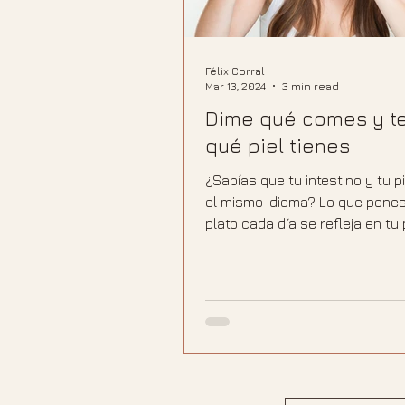
Félix Corral
Mar 13, 2024
3 min read
Dime qué comes y te
qué piel tienes
¿Sabías que tu intestino y tu p
el mismo idioma? Lo que pones
plato cada día se refleja en tu 
de lo que imaginas. En este po
hablamos sin rodeos de trans
ultraprocesados, agua y todo 
nadie te cuenta sobre la conex
tu alimentación y el estado de t
Porque cuidarse empieza muc
de aplicar cualquier crema.