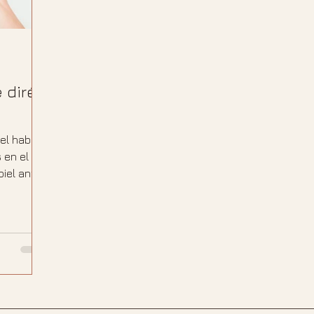
 diré
iel hablan
 en el
piel antes
st
génicos,
lo que
ión entre
u piel.
ho antes