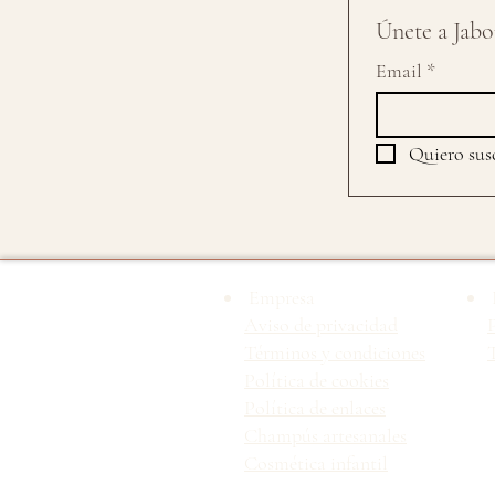
Únete a Jabon
Email
*
Quiero susc
Empresa
Aviso de privacidad
Términos y condiciones
T
Política de cookies
Política de enlaces
Champús artesanales
Cosmética infantil