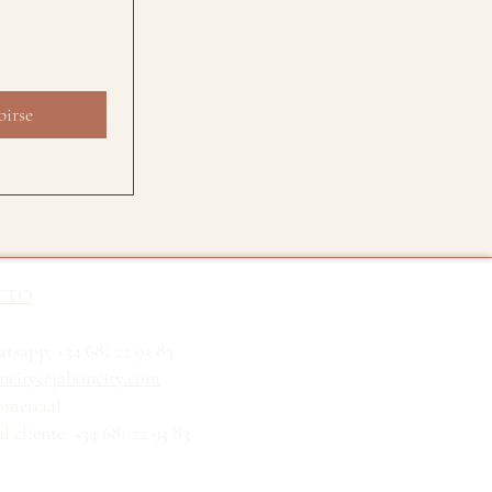
birse
CTO
tsapp: +34 681 22 93 83
ncity@jaboncity.com
omercial
l cliente: +34 681 22 93 83