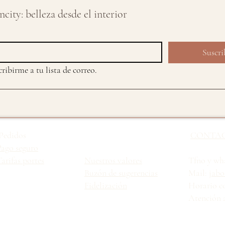
city: belleza desde el interior
Suscri
ribirme a tu lista de correo.
Pedidos
CONTA
Pago seguro
arifas portes
Nuestros valores
Tfno y wha
Buzón de sugerencias
Mail:
jabo
Fidelización
Horario c
Atención a