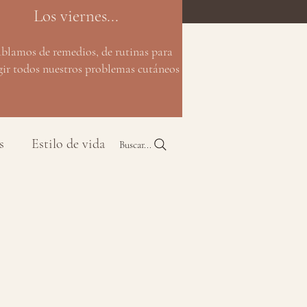
Los viernes...
ablamos de remedios, de rutinas para
gir todos nuestros problemas cutáneos
s
Estilo de vida
Buscar...