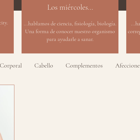
Los miércoles...
ity.
...hablamos de ciencia, fisiología, biología.
...h
Una forma de conocer nuestro organismo
corre
para ayudarle a sanar.
Corporal
Cabello
Complementos
Afeccione
ivo
Salud
Productos