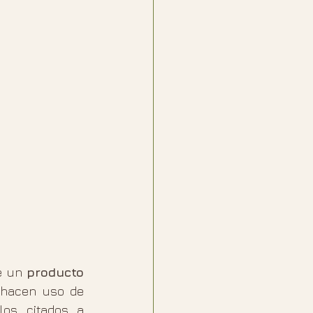
e un 
producto 
 hacen uso de 
os citados a 