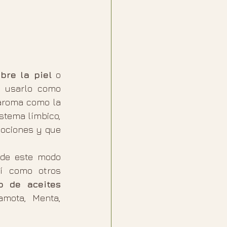
bre la piel
 o 
a usarlo como 
aroma como la 
stema límbico, 
ociones y que 
de este modo 
í como otros 
 de aceites 
mota, Menta, 