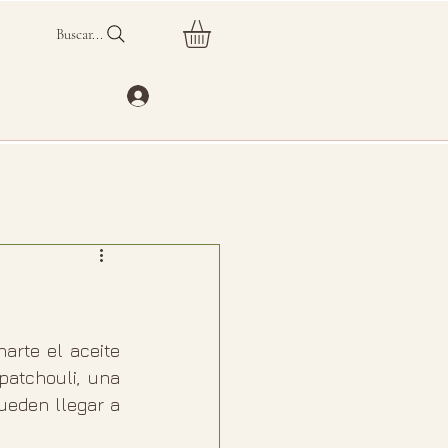
Buscar...
rte el aceite 
esencial de patchouli? Este aceite deriva de una planta conocida como patchouli, una 
ueden llegar a 