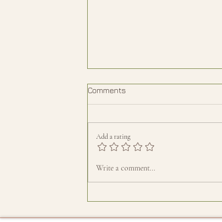
Comments
Add a rating
Jabón, mejor en pastilla
Write a comment...