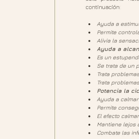
continuación:
Ayuda a estimul
Permite control
Alivia la sensa
Ayuda a alcanz
Es un estupend
Se trata de un 
Trata problemas 
Trata problemas
Potencia la ci
Ayuda a calmar l
Permite consegu
El efecto calma
Mantiene lejos 
Combate las inf