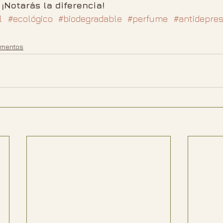
 
¡Notarás la diferencia!
l
#ecológico
#biodegradable
#perfume
#antidepres
mentos