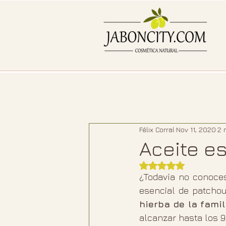
Félix Corral
Nov 11, 2020
2 
Aceite e
Rated NaN out of 5
¿Todavía no conoces
hierba de la fami
alcanzar hasta los 9