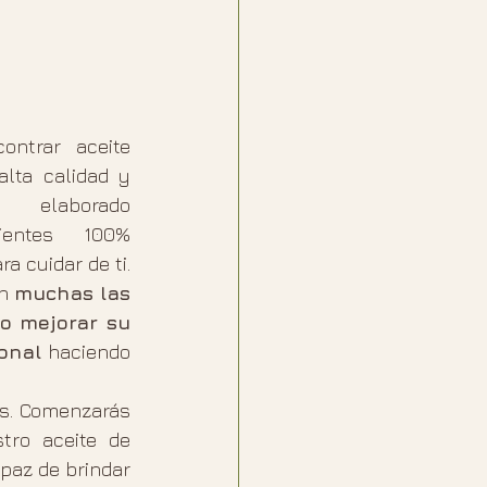
ntrar aceite 
lta calidad y 
, elaborado 
entes 100% 
 cuidar de ti. 
n 
muchas las 
 mejorar su 
onal
 haciendo 
s. Comenzarás 
ro aceite de 
az de brindar 