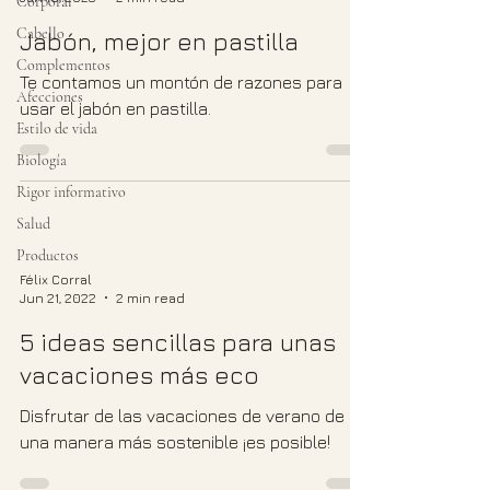
Corporal
Cabello
Jabón, mejor en pastilla
Complementos
Te contamos un montón de razones para
Afecciones
usar el jabón en pastilla.
Estilo de vida
Biología
Rigor informativo
Salud
Productos
Félix Corral
Jun 21, 2022
2 min read
5 ideas sencillas para unas
vacaciones más eco
Disfrutar de las vacaciones de verano de
una manera más sostenible ¡es posible!