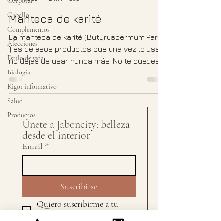
Corporal
Cabello
Manteca de karité
Complementos
La manteca de karité (Butyruspermum Parkii
Afecciones
) es de esos productos que una vez lo usas,
Estilo de vida
no dejas de usar nunca más. No te puedes
Biología
hacer una...
Rigor informativo
Salud
Productos
Únete a Jaboncity: belleza 
desde el interior
Email
*
Suscribirse
Quiero suscribirme a tu 
lista de correo.