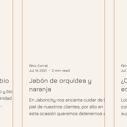
Félix Corral
Fél
Jul 14, 2021
2 min read
Jul 
 bio
Jabón de orquídea y
¿
naranja
e
o y bio se
inidad de
En Jaboncity nos encanta cuidar de la
Lo
l
piel de nuestros clientes, por ello en
co
esta ocasión queremos detenernos a
su
hablar del jabón de...
lí