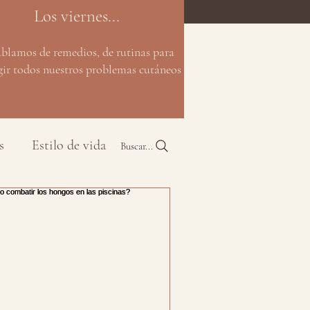
Los viernes...
ablamos de remedios, de rutinas para
gir todos nuestros problemas cutáneos
s
Estilo de vida
Buscar...