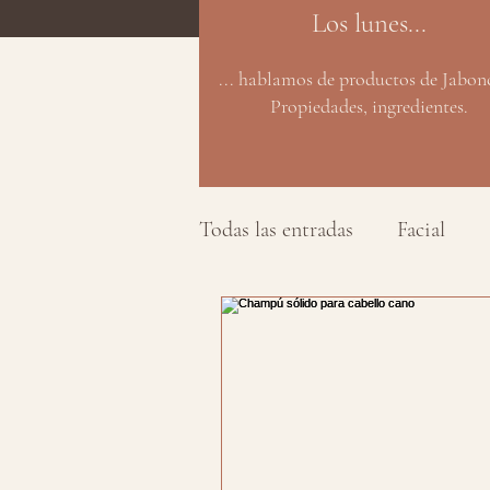
Los lunes...
... hablamos de productos de Jabonc
Propiedades, ingredientes.
Todas las entradas
Facial
Biología
Rigor informat