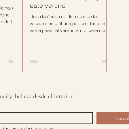
este verano
icinal con
viene
Llega la época de disfrutar de las
üedad
vacaciones y el tiempo libre. Tanto si
vas a pasar el verano en tu casa como
si vas a viajar fuera,...
city: belleza desde el interior
Suscri
ribirme a tu lista de correo.