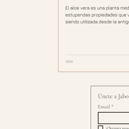
El aloe vera es una planta med
estupendas propiedades que 
siendo utilizada desde la antig
por numerosas...
Únete a Jabon
Email
*
Quiero susc