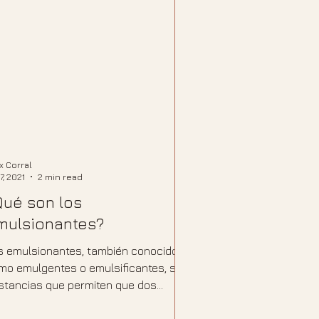
ix Corral
7, 2021
2 min read
Qué son los
mulsionantes?
s emulsionantes, también conocidos
mo emulgentes o emulsificantes, son
stancias que permiten que dos
quidos que normalmente se...