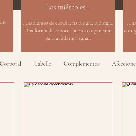
Los miércoles...
ity.
...hablamos de ciencia, fisiología, biología.
...h
Una forma de conocer nuestro organismo
corre
para ayudarle a sanar.
Corporal
Cabello
Complementos
Afeccione
ivo
Salud
Productos