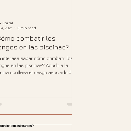
ix Corral
 4, 2021
3 min read
Cómo combatir los
ongos en las piscinas?
e interesa saber cómo combatir los
ngos en las piscinas? Acudir a la
scina conlleva el riesgo asociado de
tagiarse de hongos. El...