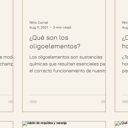
Félix Corral
Fél
Aug 11, 2021
3 min read
Aug
¿Qué son los
¿
oligoelementos?
h
de moda.
Los oligoelementos son sustancias
¿T
o champú
químicas que resultan esenciales para
ho
el correcto funcionamiento de nuestro
pi
organismo. Estas sustancias...
con