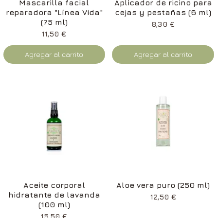
Vista rápida
Vista rápida
Mascarilla facial
Aplicador de ricino para
reparadora "Línea Vida"
cejas y pestañas (6 ml)
(75 ml)
Precio
8,30 €
Precio
11,50 €
Agregar al carrito
Agregar al carrito
Vista rápida
Vista rápida
Aceite corporal
Aloe vera puro (250 ml)
hidratante de lavanda
Precio
12,50 €
(100 ml)
Precio
15,50 €