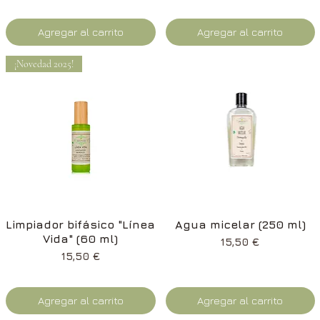
Agregar al carrito
Agregar al carrito
¡Novedad 2025!
Vista rápida
Vista rápida
Limpiador bifásico "Línea
Agua micelar (250 ml)
Vida" (60 ml)
Precio
15,50 €
Precio
15,50 €
Agregar al carrito
Agregar al carrito