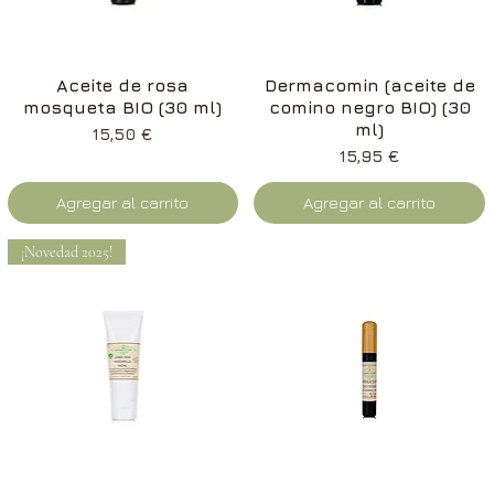
Vista rápida
Vista rápida
Aceite de rosa
Dermacomin (aceite de
mosqueta BIO (30 ml)
comino negro BIO) (30
ml)
Precio
15,50 €
Precio
15,95 €
Agregar al carrito
Agregar al carrito
¡Novedad 2025!