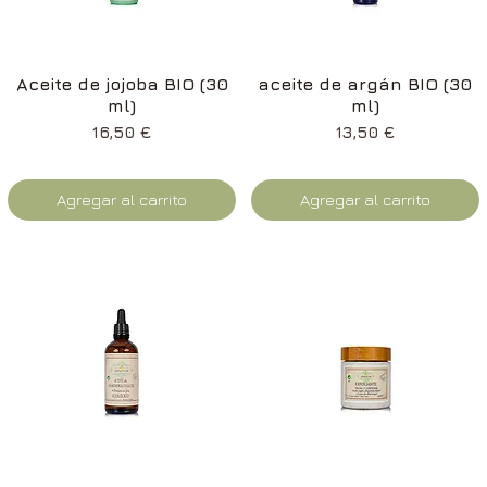
Vista rápida
Vista rápida
Aceite de jojoba BIO (30
aceite de argán BIO (30
ml)
ml)
Precio
Precio
16,50 €
13,50 €
Agregar al carrito
Agregar al carrito