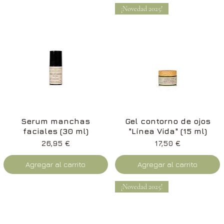
¡Novedad 2025!
Vista rápida
Vista rápida
Serum manchas
Gel contorno de ojos
faciales (30 ml)
"Línea Vida" (15 ml)
Precio
Precio
26,95 €
17,50 €
Agregar al carrito
Agregar al carrito
¡Novedad 2025!