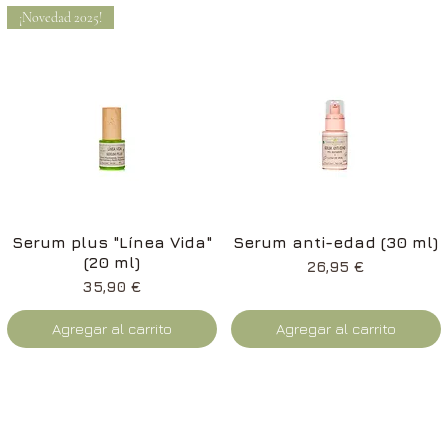
¡Novedad 2025!
Vista rápida
Vista rápida
Serum plus "Línea Vida"
Serum anti-edad (30 ml)
(20 ml)
Precio
26,95 €
Precio
35,90 €
Agregar al carrito
Agregar al carrito