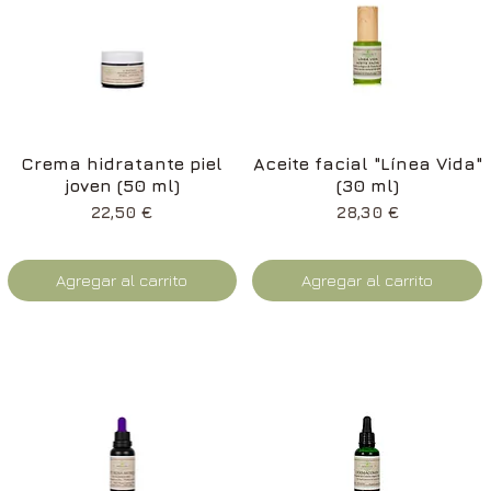
Vista rápida
Vista rápida
Crema hidratante piel
Aceite facial "Línea Vida"
joven (50 ml)
(30 ml)
Precio
Precio
22,50 €
28,30 €
Agregar al carrito
Agregar al carrito