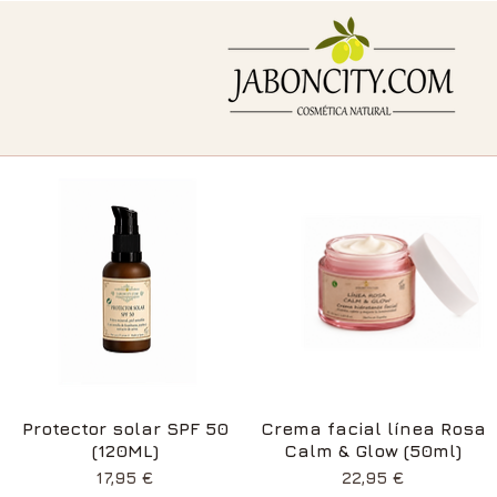
Vista rápida
Vista rápida
Protector solar SPF 50
Crema facial línea Rosa
(120ML)
Calm & Glow (50ml)
Precio
Precio
17,95 €
22,95 €