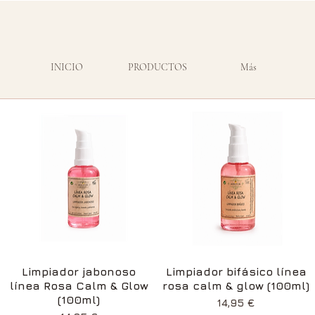
INICIO
PRODUCTOS
Más
Vista rápida
Vista rápida
Limpiador jabonoso
Limpiador bifásico línea
línea Rosa Calm & Glow
rosa calm & glow (100ml)
(100ml)
Precio
14,95 €