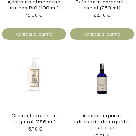
Vista rápida
Vista rápida
Aceite de almendras
Exfoliante corporal y
dulces BIO (100 ml)
facial (250 ml)
Precio
Precio
12,60 €
22,70 €
Agregar al carrito
Agregar al carrito
Vista rápida
Vista rápida
Crema hidratante
Aceite corporal
corporal (250 ml)
hidratante de orquídea
y naranja
Precio
15,70 €
Precio
15,50 €