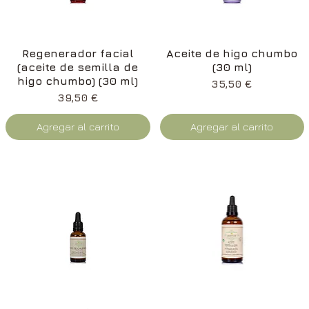
Vista rápida
Vista rápida
Regenerador facial
Aceite de higo chumbo
(aceite de semilla de
(30 ml)
higo chumbo) (30 ml)
Precio
35,50 €
Precio
39,50 €
Agregar al carrito
Agregar al carrito