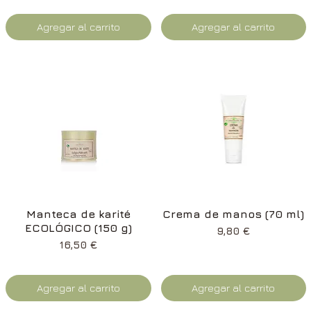
Agregar al carrito
Agregar al carrito
Vista rápida
Vista rápida
Manteca de karité
Crema de manos (70 ml)
ECOLÓGICO (150 g)
Precio
9,80 €
Precio
16,50 €
Agregar al carrito
Agregar al carrito