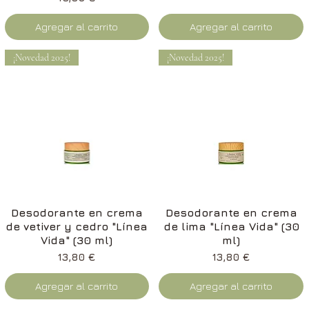
Agregar al carrito
Agregar al carrito
¡Novedad 2025!
¡Novedad 2025!
Vista rápida
Vista rápida
Desodorante en crema
Desodorante en crema
de vetiver y cedro "Línea
de lima "Línea Vida" (30
Vida" (30 ml)
ml)
Precio
Precio
13,80 €
13,80 €
Agregar al carrito
Agregar al carrito