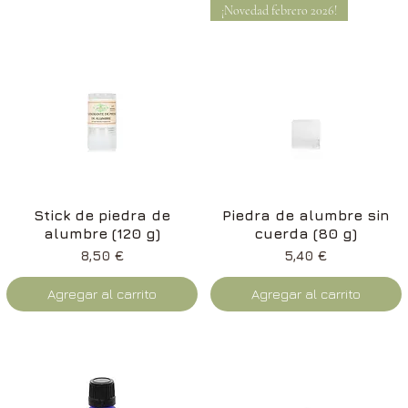
¡Novedad febrero 2026!
Vista rápida
Vista rápida
Stick de piedra de
Piedra de alumbre sin
alumbre (120 g)
cuerda (80 g)
Precio
Precio
8,50 €
5,40 €
Agregar al carrito
Agregar al carrito