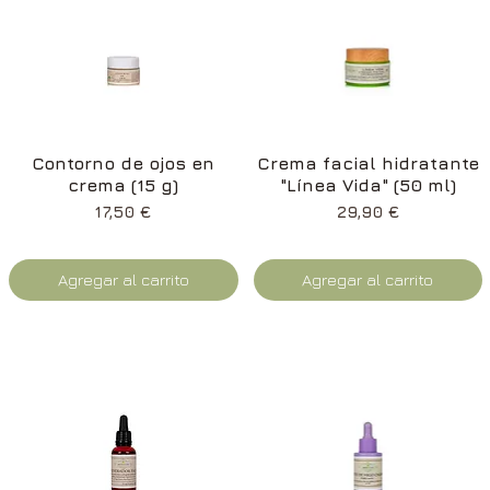
Vista rápida
Vista rápida
Contorno de ojos en
Crema facial hidratante
crema (15 g)
"Línea Vida" (50 ml)
Precio
Precio
17,50 €
29,90 €
Agregar al carrito
Agregar al carrito