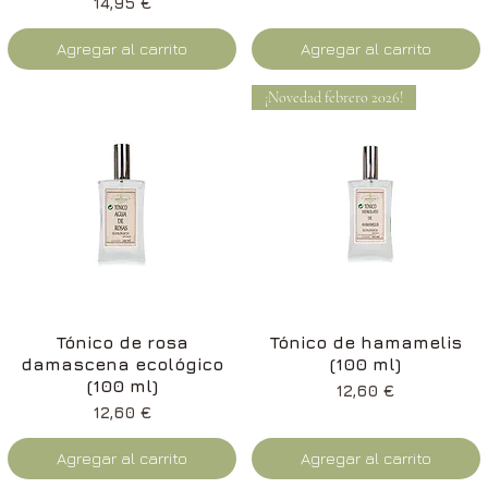
Precio
14,95 €
Agregar al carrito
Agregar al carrito
¡Novedad febrero 2026!
Vista rápida
Vista rápida
Tónico de rosa
Tónico de hamamelis
damascena ecológico
(100 ml)
(100 ml)
Precio
12,60 €
Precio
12,60 €
Agregar al carrito
Agregar al carrito