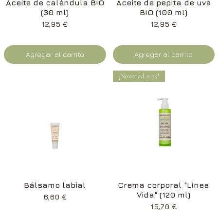
Vista rápida
Vista rápida
Aceite de caléndula BIO
Aceite de pepita de uva
(30 ml)
BIO (100 ml)
Precio
Precio
12,95 €
12,95 €
Agregar al carrito
Agregar al carrito
¡Novedad 2025!
Vista rápida
Vista rápida
Bálsamo labial
Crema corporal "Línea
Vida" (120 ml)
Precio
6,60 €
Precio
15,70 €