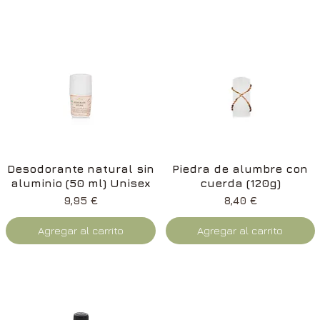
Vista rápida
Vista rápida
Desodorante natural sin
Piedra de alumbre con
aluminio (50 ml) Unisex
cuerda (120g)
Precio
Precio
9,95 €
8,40 €
Agregar al carrito
Agregar al carrito