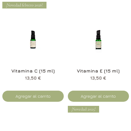
¡Novedad febrero 2026!
Vista rápida
Vista rápida
Vitamina C (15 ml)
Vitamina E (15 ml)
Precio
Precio
13,50 €
13,50 €
Agregar al carrito
Agregar al carrito
¡Novedad 2025!