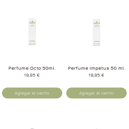
Vista rápida
Vista rápida
Perfume Octo 50ml.
Perfume Impetus 50 ml.
Precio
Precio
19,95 €
19,95 €
Agregar al carrito
Agregar al carrito