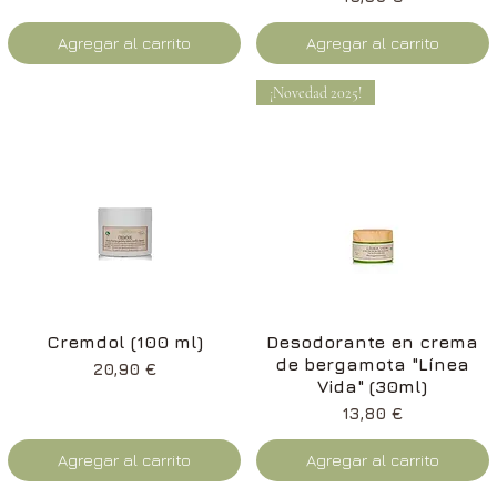
Agregar al carrito
Agregar al carrito
¡Novedad 2025!
Vista rápida
Vista rápida
Cremdol (100 ml)
Desodorante en crema
de bergamota "Línea
Precio
20,90 €
Vida" (30ml)
Precio
13,80 €
Agregar al carrito
Agregar al carrito