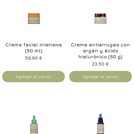
Vista rápida
Vista rápida
Crema facial intensiva
Crema antiarrugas con
(50 ml)
argán y ácido
hialurónico (50 g)
Precio
59,90 €
Precio
23,50 €
Agregar al carrito
Agregar al carrito