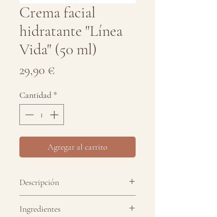
Crema facial
hidratante "Línea
Vida" (50 ml)
Precio
29,90 €
Cantidad
*
Agregar al carrito
Descripción
Esta crema facial es un producto
Ingredientes
cosmético innovador que combina