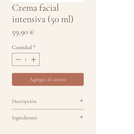
Crema facial
intensiva (50 ml)
Precio
59,90 €
Cantidad
*
Agregar al carrito
Descripción
Alta Cosmética Línea Orquídea
Ingredientes
Crema facial intensiva indicada
Aceite de moringa, aceite de