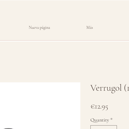
Nueva página
Más
Verrugol (
Price
€12.95
Quantity
*