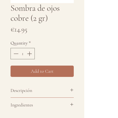
Sombra de ojos
cobre (2 gr)
Price
€14.95
Quantity
*
Add to Cart
Descripción
Tonos elaborados con fórmulas
Ingredientes
naturales e ingredientes minerales
que aportan color, profundidad y
Aceite
de
Almendras
Dulces:
El