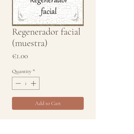
Regenerador facial
(muestra)
Price
€1.00
Quantity
*
Add to Cart