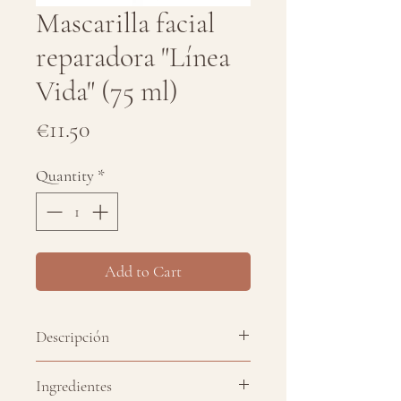
Mascarilla facial
reparadora "Línea
Vida" (75 ml)
Price
€11.50
Quantity
*
Add to Cart
Descripción
Las mascarillas faciales son un
Ingredientes
elemento clave en la rutina de