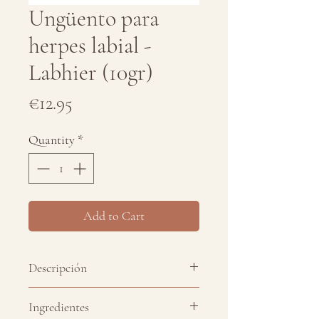
Ungüento para
herpes labial -
Labhier (10gr)
Price
€12.95
Quantity
*
Add to Cart
Descripción
Una sinergia minuciosamente
Ingredientes
formulada para hacer frente a