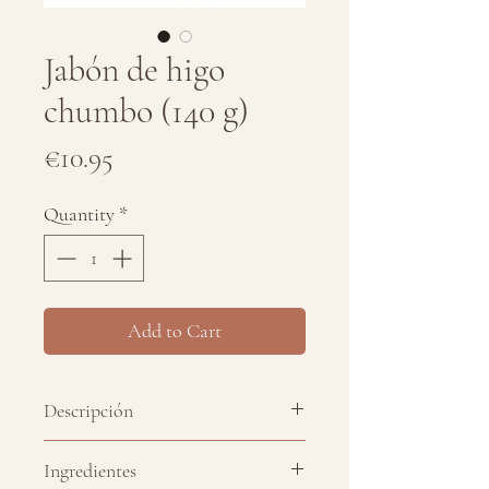
Jabón de higo
chumbo (140 g)
Price
€10.95
Quantity
*
Add to Cart
Descripción
Pastilla de jabón a base de aceite
Ingredientes
de oliva virgen extra con aceite de