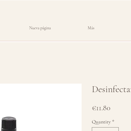
Nueva página
Más
Desinfecta
Price
€11.80
Quantity
*