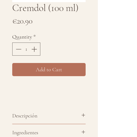
Cremdol (100 ml)
Price
€20.90
Quantity
*
Add to Cart
Descripción
Cremdol es un efectivo ungüento
Ingredientes
especialmente indicado para