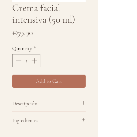
Crema facial
intensiva (50 ml)
Price
€59.90
Quantity
*
Add to Cart
Descripción
Alta Cosmética Línea Orquídea
Ingredientes
Crema facial intensiva indicada
Aceite de moringa, aceite de