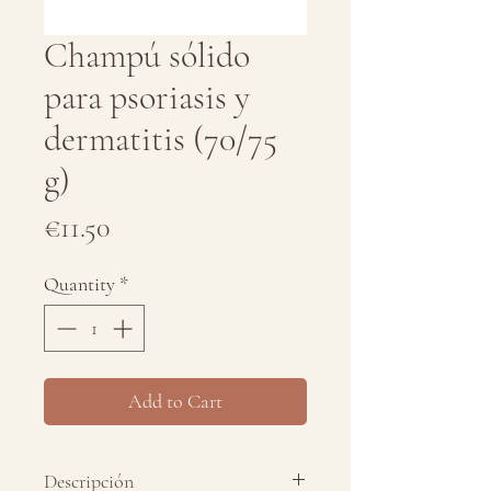
Champú sólido
para psoriasis y
dermatitis (70/75
g)
Price
€11.50
Quantity
*
Add to Cart
Descripción