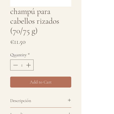
champú para
cabellos rizados
(70/75 g)
Price
€11.50
Quantity
*
Add to Cart
Descripción
Champú sólido para cabellos