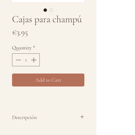
Cajas para champú
Price
€3.95
Quantity
*
Add to Cart
Descripción
Envoltorio para los champús.