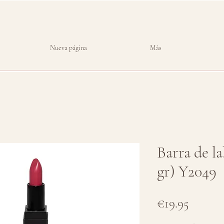
Nueva página
Más
Barra de l
gr) Y2049
Price
€19.95