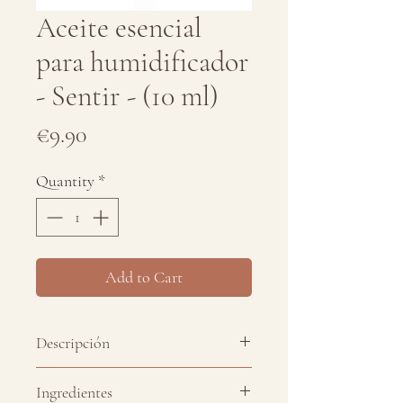
Aceite esencial
para humidificador
- Sentir - (10 ml)
Price
€9.90
Quantity
*
Add to Cart
Descripción
Sinergia de aceites esenciales
Ingredientes
específico para humidificadores o