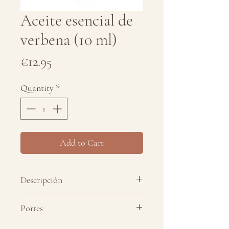
Aceite esencial de
verbena (10 ml)
Price
€12.95
Quantity
*
Add to Cart
Descripción
Aceite esencial puro 100% de
Portes
verbena exótica. No testado en
animales.
Envío a península