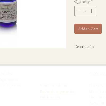
Quantity
*
Add to Cart
Descripción
Aceite esencial pur
testado en animales
Pedidos
CONTA
Nombre científico
Pago seguro
arifas portes
Nuestros valores
Tfno y wha
Origen:
Madagasca
Buzón de sugerencias
Mail:
jabo
Fidelización
Horario c
Parte destilada:
Ho
Atención a