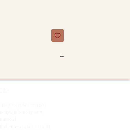
o 100% de ravintsara. No
.
CTO
:
Cinnamomum
camphora
tsapp: +34 681 22 93 83
r
ncity@jaboncity.com
omercial
jas
l cliente: +34 681 22 93 83