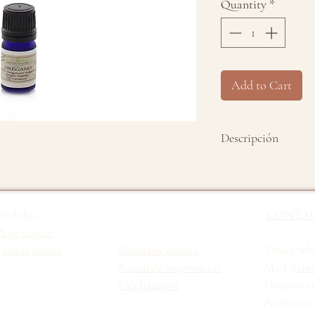
Quantity
*
Add to Cart
Descripción
Aceite esencial pur
No testado en anim
Pedidos
CONTA
Nombre científico
Pago seguro
arifas portes
Nuestros valores
Tfno y wha
Origen:
España
Buzón de sugerencias
Mail:
jabo
Fidelización
Horario c
Parte destilada:
Hi
Atención a