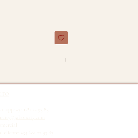
o y ecológico 100% de orégano.
ales.
CTO
:
Origanum vulgaris
tsapp: +34 681 22 93 83
ncity@jaboncity.com
omercial
erba
l cliente: +34 681 22 93 83