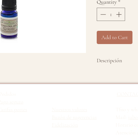
Quantity
*
Add to Cart
Descripción
Aceite esencial pur
No testado en anim
Pedidos
CONTA
Nombre científico:
Pago seguro
arifas portes
Nuestros valores
Tfno y wha
Origen:
Marruecos
Buzón de sugerencias
Mail:
jabo
Fidelización
Horario c
Parte destilada:
Cor
Atención a