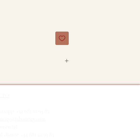
o 100% de cedro del Atlas.
ales.
CTO
Cedrus atlantica
tsapp: +34 681 22 93 83
ncity@jaboncity.com
omercial
teza
l cliente: +34 681 22 93 83