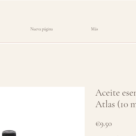
Nueva página
Más
Aceite esen
Atlas (10 m
Price
€9.50