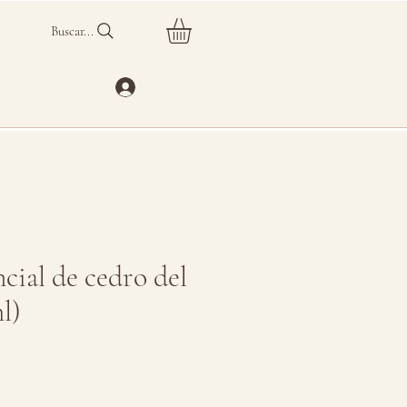
Buscar...
cial de cedro del
l)