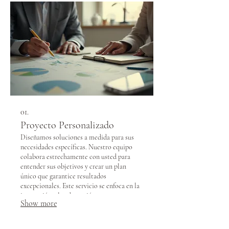
01.
Proyecto Personalizado
Diseñamos soluciones a medida para sus
necesidades específicas. Nuestro equipo
colabora estrechamente con usted para
entender sus objetivos y crear un plan
único que garantice resultados
excepcionales. Este servicio se enfoca en la
innovación y la adaptación a sus
Show more
requerimientos.