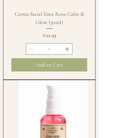
Crema facial línea Rosa Calm &
Glow (50ml)
Price
€22.95
Add to Cart