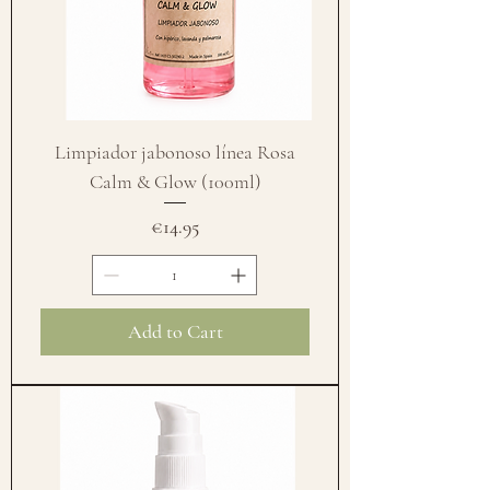
Limpiador jabonoso línea Rosa
Calm & Glow (100ml)
Price
€14.95
Add to Cart