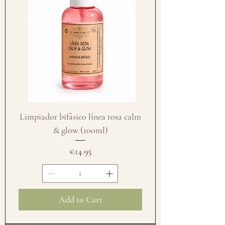
Limpiador bifásico línea rosa calm
& glow (100ml)
Price
€14.95
Add to Cart