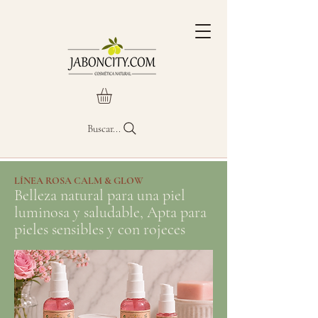
Buscar...
​LÍNEA ROSA CALM & GLOW
Belleza natural para una piel
luminosa y saludable, Apta para
pieles sensibles y con rojeces