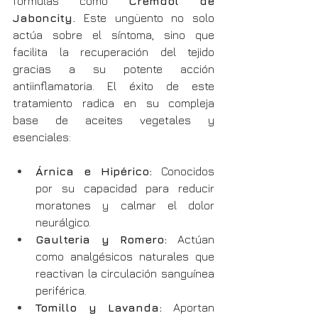
fórmulas como 
Cremdol
de 
Jaboncity.
 Este ungüento no solo 
actúa sobre el síntoma, sino que 
facilita la recuperación del tejido 
gracias a su potente acción 
antiinflamatoria. El éxito de este 
tratamiento radica en su compleja 
base de aceites vegetales y 
esenciales:
Árnica e Hipérico:
 Conocidos 
por su capacidad para reducir 
moratones y calmar el dolor 
neurálgico.
Gaulteria y Romero:
 Actúan 
como analgésicos naturales que 
reactivan la circulación sanguínea 
periférica.
Tomillo y Lavanda:
 Aportan 