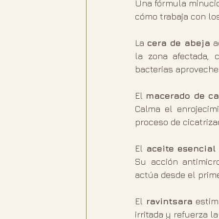
Una fórmula minucios
cómo trabaja con lo
La 
cera de abeja
 a
la zona afectada, 
bacterias aprovechen 
El 
macerado de ca
Calma el enrojecimi
proceso de cicatriza
El 
aceite esencial
Su acción antimicr
actúa desde el prim
El 
ravintsara
 estim
irritada y refuerza 