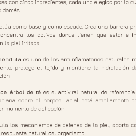
a con cinco ingredientes, cada uno elegido por lo qu
s demás.
ctúa como base y como escudo. Crea una barrera pro
concentra los activos donde tienen que estar e im
la piel irritada.
léndula
 es uno de los antiinflamatorios naturales m
ento, protege el tejido y mantiene la hidratación du
ción.
 de árbol de té
 es el antiviral natural de referencia
obiana sobre el herpes labial está ampliamente d
er momento de aplicación.
ula los mecanismos de defensa de la piel, aporta ca
la respuesta natural del organismo.