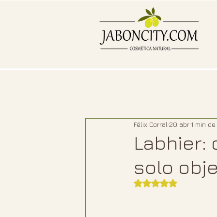
Félix Corral
20 abr
1 min de
Labhier:
solo obje
Obtuvo NaN de 5 e