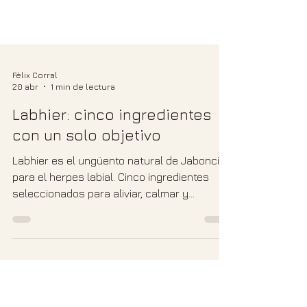
Félix Corral
20 abr
1 min de lectura
Labhier: cinco ingredientes
con un solo objetivo
Labhier es el ungüento natural de Jaboncity
para el herpes labial. Cinco ingredientes
seleccionados para aliviar, calmar y
proteger la zona mientras el cuerpo termina
su proceso de curación.