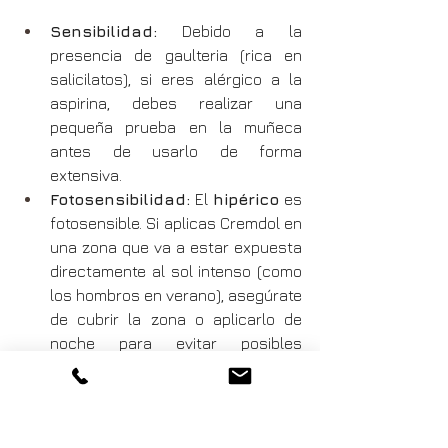
Sensibilidad:
 Debido a la 
presencia de gaulteria (rica en 
salicilatos), si eres alérgico a la 
aspirina, debes realizar una 
pequeña prueba en la muñeca 
antes de usarlo de forma 
extensiva.
Fotosensibilidad:
 El 
hipérico
 es 
fotosensible. Si aplicas Cremdol en 
una zona que va a estar expuesta 
directamente al sol intenso (como 
los hombros en verano), asegúrate 
de cubrir la zona o aplicarlo de 
noche para evitar posibles 
manchas en la piel.
Lavado de manos:
 Tras la 
aplicación, lávate bien las manos. 
El contacto accidental con los 