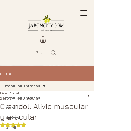
Buscar...
Entrada
Todas las entradas
Félix Corral
Todas las entradas
2 feb
3 min de lectura
Cremdol: Alivio muscular
Facial
y articular
Corporal
Obtuvo NaN de 5 estrellas.
Cabello