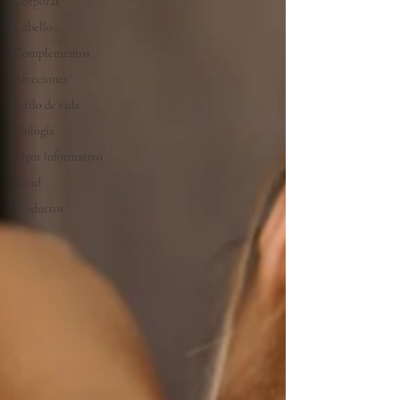
Corporal
Cabello
Complementos
Afecciones
Estilo de vida
Biología
Rigor informativo
Salud
Productos