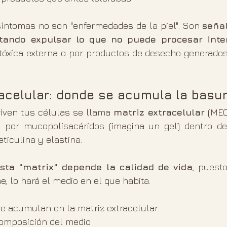
síntomas no son "enfermedades de la piel". Son 
señal
ntando expulsar lo que no puede procesar int
tóxica externa o por productos de desecho generados
racelular: donde se acumula la basu
viven tus células se llama 
matriz extracelular
 (MEC
 por mucopolisacáridos (imagina un gel) dentro del
eticulina y elastina.
sta "matrix" depende la calidad de vida
, puest
e, lo hará el medio en el que habita.
e acumulan en la matriz extracelular:
composición del medio