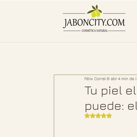
Félix Corral
8 abr
4 min de 
Tu piel e
puede: e
Obtuvo NaN de 5 e