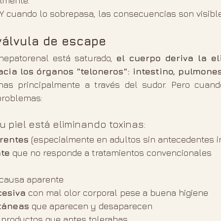
lmente.
. Y cuando lo sobrepasa, las consecuencias son visibl
válvula de escape
hepatorenal está saturado, 
el cuerpo deriva la el
acia los órganos "teloneros": intestino, pulmones
inas principalmente a través del sudor. Pero cuand
problemas:
 piel está eliminando toxinas:
rentes
 (especialmente en adultos sin antecedentes in
nte
 que no responde a tratamientos convencionales
 causa aparente
cesiva
 con mal olor corporal pese a buena higiene
táneas
 que aparecen y desaparecen
 productos que antes tolerabas