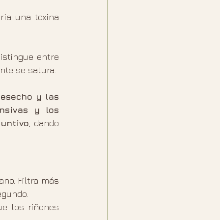
ía una toxina 
stingue entre 
nte se satura.
esecho y las 
sivas y los 
juntivo
, dando 
o. Filtra más 
egundo.
ue los riñones 