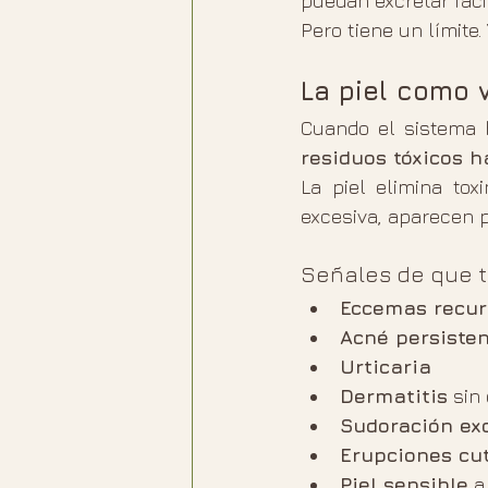
puedan excretar fáci
Pero tiene un límite
La piel como 
Cuando el sistema 
residuos tóxicos h
La piel elimina tox
excesiva, aparecen 
Señales de que tu
Eccemas recur
Acné persiste
Urticaria
Dermatitis
 sin
Sudoración ex
Erupciones cu
Piel sensible
 a