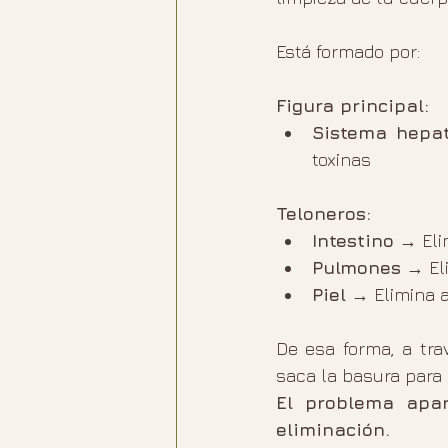
Está formado por:
Figura principal:
Sistema hepat
toxinas
Teloneros:
Intestino
 → Eli
Pulmones
 → El
Piel
 → Elimina a
De esa forma, a trav
saca la basura para q
El problema apar
eliminación.