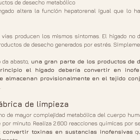
uctos de desecho metabólico
ngado altera la función hepatorenal igual que lo har
vías producen los mismos síntomas. El hígado no di
productos de desecho generados por estrés. Simpleme
 da abasto, 
una gran parte de los productos de d
incipio el hígado debería convertir en inofen
se almacenan provisionalmente en el tejido con
.
fábrica de limpieza
ano de mayor complejidad metabólica del cuerpo human
e por minuto. Realiza 2.600 reacciones químicas por s
: 
convertir toxinas en sustancias inofensivas
 q