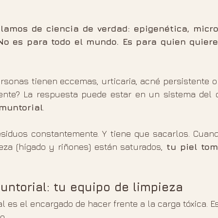
lamos de ciencia de verdad: epigenética, micr
 No es para todo el mundo. Es para quien quiere
rsonas tienen eccemas, urticaria, acné persistente o
ente? La respuesta puede estar en un sistema del q
emuntorial
.
siduos constantemente. Y tiene que sacarlos. Cuand
eza (hígado y riñones) están saturados, 
tu piel tom
untorial: tu equipo de limpieza
l es el encargado de hacer frente a la carga tóxica. Es
o.