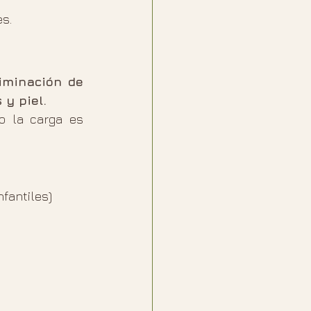
es.
iminación de 
 y piel.
o la carga es 
fantiles)