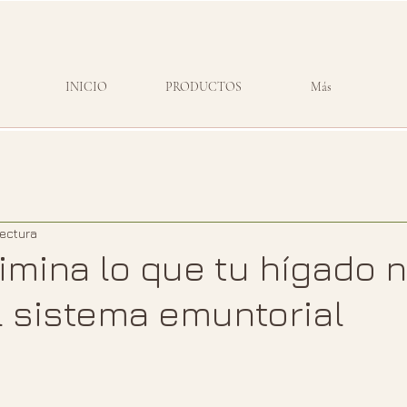
INICIO
PRODUCTOS
Más
lectura
limina lo que tu hígado 
l sistema emuntorial
strellas.