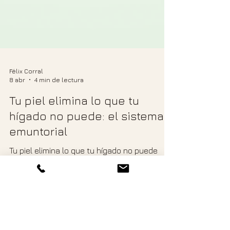
Félix Corral
8 abr
4 min de lectura
Tu piel elimina lo que tu
hígado no puede: el sistema
emuntorial
Tu piel elimina lo que tu hígado no puede
procesar. Eccemas, acné y urticaria pueden
ser señales de sobrecarga tóxica. Descubre
el sistema emuntorial.